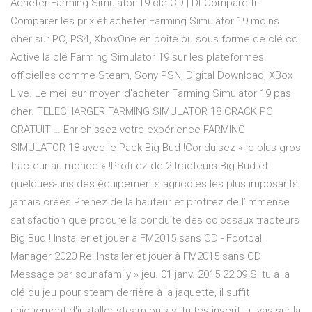
Acheter Farming Simulator 19 clé CD | DLCompare.fr
Comparer les prix et acheter Farming Simulator 19 moins
cher sur PC, PS4, XboxOne en boîte ou sous forme de clé cd.
Active la clé Farming Simulator 19 sur les plateformes
officielles comme Steam, Sony PSN, Digital Download, XBox
Live. Le meilleur moyen d'acheter Farming Simulator 19 pas
cher. TELECHARGER FARMING SIMULATOR 18 CRACK PC
GRATUIT … Enrichissez votre expérience FARMING
SIMULATOR 18 avec le Pack Big Bud !Conduisez « le plus gros
tracteur au monde » !Profitez de 2 tracteurs Big Bud et
quelques-uns des équipements agricoles les plus imposants
jamais créés.Prenez de la hauteur et profitez de l’immense
satisfaction que procure la conduite des colossaux tracteurs
Big Bud ! Installer et jouer à FM2015 sans CD - Football
Manager 2020 Re: Installer et jouer à FM2015 sans CD
Message par sounafamily » jeu. 01 janv. 2015 22:09 Si tu a la
clé du jeu pour steam derrière à la jaquette, il suffit
uniquement d'installer steam puis si tu tes inscrit, tu vas sur la