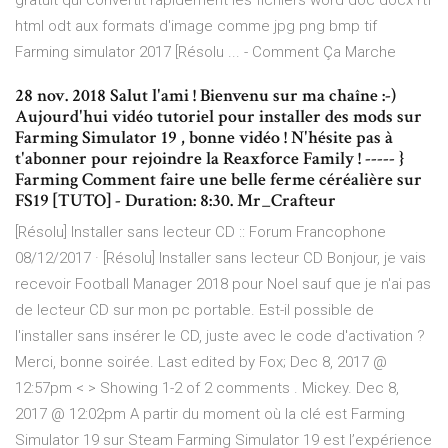
gratuit qui convertit rapidement les fichiers word doc docx rtf
html odt aux formats d'image comme jpg png bmp tif
Farming simulator 2017 [Résolu ... - Comment Ça Marche
28 nov. 2018 Salut l'ami ! Bienvenu sur ma chaîne :-)
Aujourd'hui vidéo tutoriel pour installer des mods sur
Farming Simulator 19 , bonne vidéo ! N'hésite pas à
t'abonner pour rejoindre la Reaxforce Family ! ----- }
Farming Comment faire une belle ferme céréalière sur
FS19 [TUTO] - Duration: 8:30. Mr_Crafteur
[Résolu] Installer sans lecteur CD :: Forum Francophone
08/12/2017 · [Résolu] Installer sans lecteur CD Bonjour, je vais
recevoir Football Manager 2018 pour Noel sauf que je n'ai pas
de lecteur CD sur mon pc portable. Est-il possible de
l'installer sans insérer le CD, juste avec le code d'activation ?
Merci, bonne soirée. Last edited by Fox; Dec 8, 2017 @
12:57pm < > Showing 1-2 of 2 comments . Mickey. Dec 8,
2017 @ 12:02pm A partir du moment où la clé est Farming
Simulator 19 sur Steam Farming Simulator 19 est l’expérience